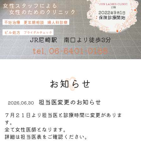
女性スタッフによる
女性のためのクリニック
2022
9
1
年
月
日
保険診療開始
不妊治療
更年期相談
婦人科診察
ピル処方
ブライダルチェック
JR尼崎駅 南口より徒歩3分
06-6401-0188
お知らせ
担当医変更のお知らせ
2026.06.30
７月２１日より担当医と診療時間に変更がありま
す。
全て女性医師となります。
詳細は担当医表をご確認ください。