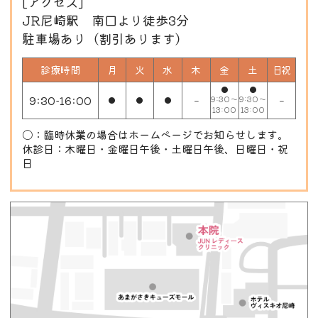
[アクセス]
JR尼崎駅 南口より徒歩3分
駐車場あり（割引あります）
診療時間
月
火
水
木
金
土
日祝
●
●
9:30-16:00
9:30～
9:30～
●
●
●
－
－
13:00
13:00
〇：臨時休業の場合はホームページでお知らせします。
休診日：木曜日・金曜日午後・土曜日午後、日曜日・祝
日